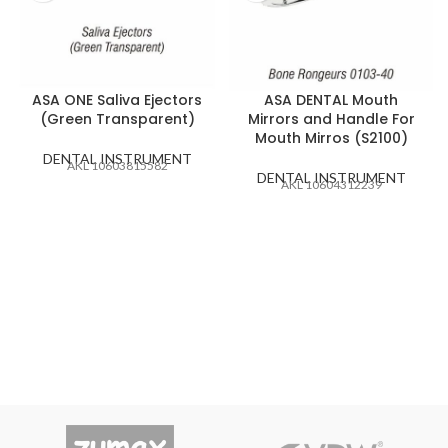
ASA ONE Saliva Ejectors
ASA DENTAL Mouth
(Green Transparent)
Mirrors and Handle For
Mouth Mirros (S2100)
DENTAL INSTRUMENT
AKL 10603815582
DENTAL INSTRUMENT
AKL 10604312239