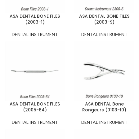
ASA DENTAL BONE FILES
ASA DENTAL BONE FILES
(2003-1)
(2003-S)
DENTAL INSTRUMENT
DENTAL INSTRUMENT
ASA DENTAL BONE FILES
ASA DENTAL Bone
(2005-64)
Rongeurs (0103-10)
DENTAL INSTRUMENT
DENTAL INSTRUMENT