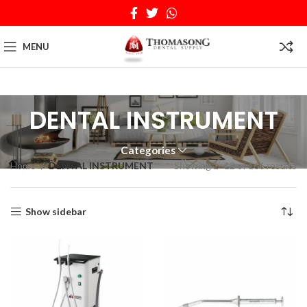
MENU
DENTAL INSTRUMENT
Categories
Home
DENTAL INSTRUMENT
Showing 1–12 of 166 results
Show sidebar