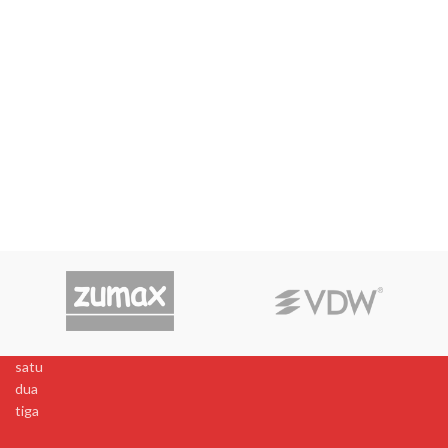
satu
dua
tiga