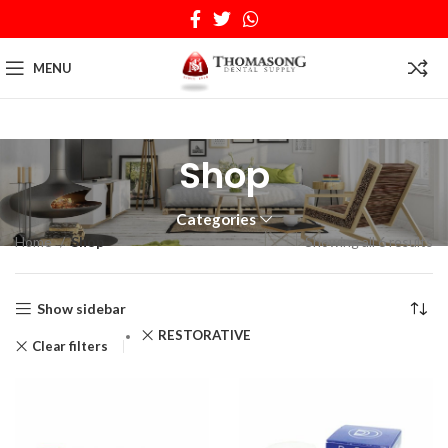
MENU
Shop
Categories
Home
Shop
Showing all 6 results
Show sidebar
RESTORATIVE
Clear filters