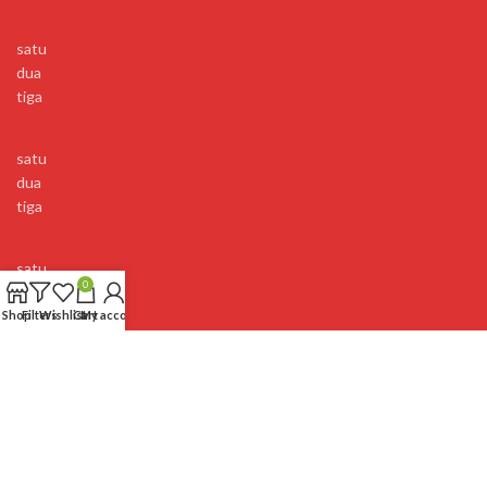
satu
dua
tiga
satu
dua
tiga
satu
0
dua
tiga
Shop
Filters
Wishlist
Cart
My account
BRANDS