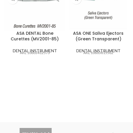
ASA DENTAL Bone
ASA ONE Saliva Ejectors
Curettes (MV2001-85)
(Green Transparent)
DENTAL INSTRUMENT
DENTAL INSTRUMENT
AKL 10603412573
AKL 10603815582