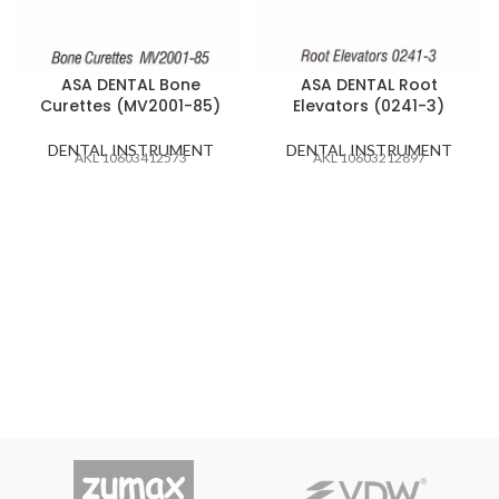
ASA DENTAL Bone
ASA DENTAL Root
Curettes (MV2001-85)
Elevators (0241-3)
DENTAL INSTRUMENT
DENTAL INSTRUMENT
AKL 10603412573
AKL 10603212897