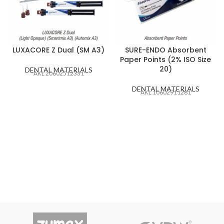
LUXACORE Z Dual (SM A3)
SURE-ENDO Absorbent
Paper Points (2% ISO Size
20)
DENTAL MATERIALS
AKL 20602512331
DENTAL MATERIALS
AKL 10602911281