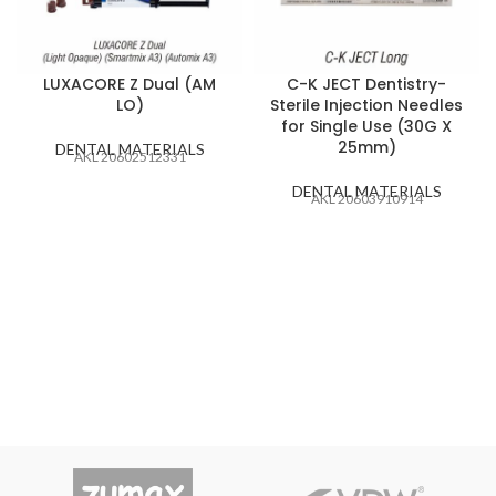
LUXACORE Z Dual (AM
C-K JECT Dentistry-
LO)
Sterile Injection Needles
for Single Use (30G X
25mm)
DENTAL MATERIALS
AKL 20602512331
DENTAL MATERIALS
AKL 20603910914