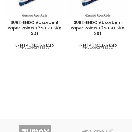
SURE-ENDO Absorbent
SURE-ENDO Absorbent
Paper Points (2% ISO Size
Paper Points (2% ISO Size
30)
20)
DENTAL MATERIALS
DENTAL MATERIALS
AKL 10602911281
AKL 10602911281