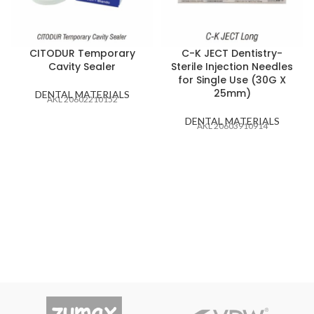
CITODUR Temporary
C-K JECT Dentistry-
Cavity Sealer
Sterile Injection Needles
for Single Use (30G X
25mm)
DENTAL MATERIALS
AKL 20602210152
DENTAL MATERIALS
AKL 20603910914