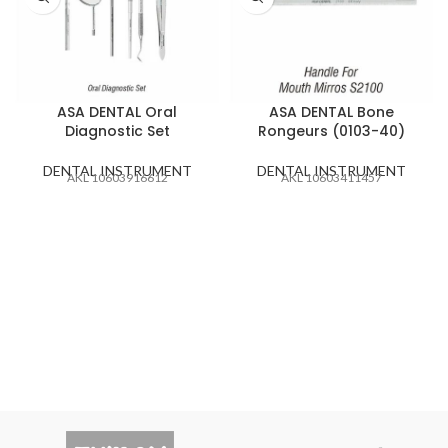
ASA DENTAL Oral
ASA DENTAL Bone
Diagnostic Set
Rongeurs (0103-40)
DENTAL INSTRUMENT
DENTAL INSTRUMENT
AKL 10603916612
AKL 10603411457