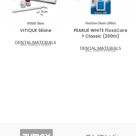
VITIQUE Silane
PEARLIE WHITE FlossCare
? Classic (200m)
DENTAL MATERIALS
AKL 20602512834
DENTAL MATERIALS
AKL 10605914026