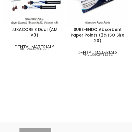
LUXACORE Z Dual (AM
SURE-ENDO Absorbent
A3)
Paper Points (2% ISO Size
20)
DENTAL MATERIALS
AKL 20602512331
DENTAL MATERIALS
AKL 10602911281