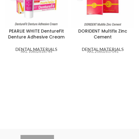
PEARLIE WHITE DentureFit
DORIDENT Multifix Zinc
Denture Adhesive Cream
Cement
DENTAL MATERIALS
DENTAL MATERIALS
AKL 10602816744
AKL 20602817041