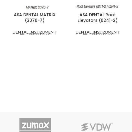
ASA DENTAL MATRIX
ASA DENTAL Root
(3070-7)
Elevators (0241-2)
DENTAL INSTRUMENT
DENTAL INSTRUMENT
AKL 10603313327
AKL 10603212897