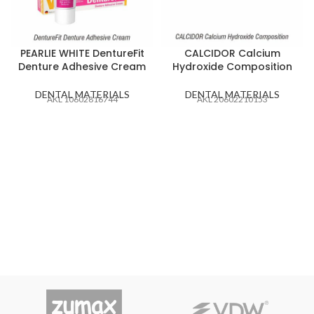
PEARLIE WHITE DentureFit
CALCIDOR Calcium
Denture Adhesive Cream
Hydroxide Composition
DENTAL MATERIALS
DENTAL MATERIALS
AKL 10602816744
AKL 20602210153