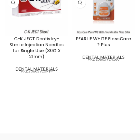
C-K JECT Dentistry-
PEARLIE WHITE FlossCare
Sterile Injection Needles
? Plus
for Single Use (30G X
21mm)
DENTAL MATERIALS
AKL 10605914160
DENTAL MATERIALS
AKL 20603910914