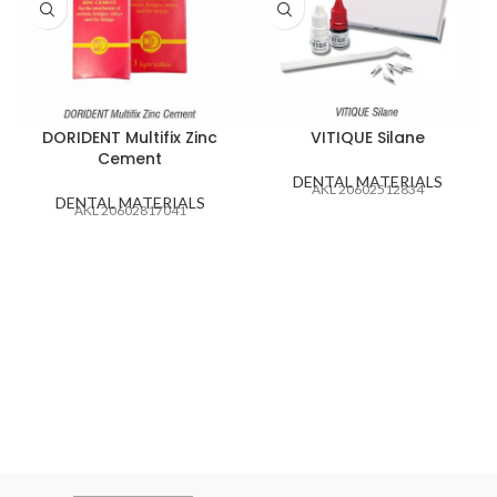
DORIDENT Multifix Zinc
VITIQUE Silane
Cement
DENTAL MATERIALS
AKL 20602512834
DENTAL MATERIALS
AKL 20602817041