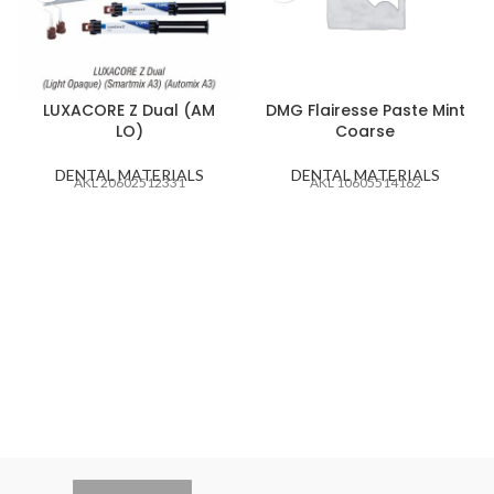
LUXACORE Z Dual (AM
DMG Flairesse Paste Mint
LO)
Coarse
DENTAL MATERIALS
DENTAL MATERIALS
AKL 20602512331
AKL 10605514162