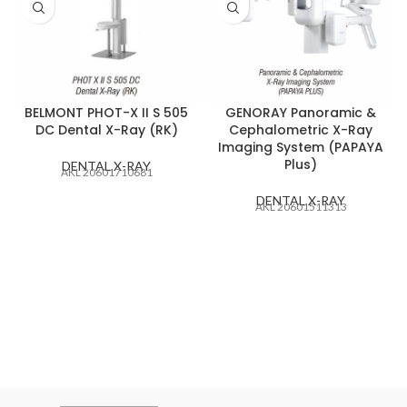
BELMONT PHOT-X II S 505
GENORAY Panoramic &
DC Dental X-Ray (RK)
Cephalometric X-Ray
Imaging System (PAPAYA
Plus)
DENTAL X-RAY
AKL 20601710681
DENTAL X-RAY
AKL 20601511313