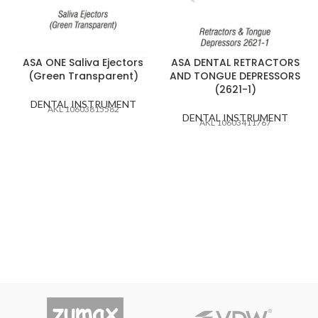
ASA ONE Saliva Ejectors
ASA DENTAL RETRACTORS
(Green Transparent)
AND TONGUE DEPRESSORS
(2621-1)
DENTAL INSTRUMENT
AKL 10603815582
DENTAL INSTRUMENT
AKL 10603411767