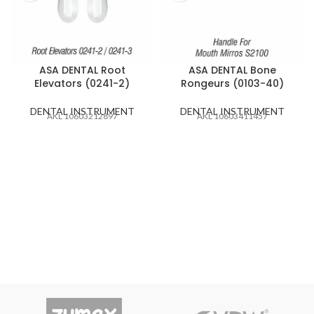
ASA DENTAL Root
ASA DENTAL Bone
Elevators (0241-2)
Rongeurs (0103-40)
DENTAL INSTRUMENT
DENTAL INSTRUMENT
AKL 10603212897
AKL 10603411457