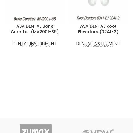
ASA DENTAL Bone
ASA DENTAL Root
Curettes (MV2001-85)
Elevators (0241-2)
DENTAL INSTRUMENT
DENTAL INSTRUMENT
AKL 10603412573
AKL 10603212897