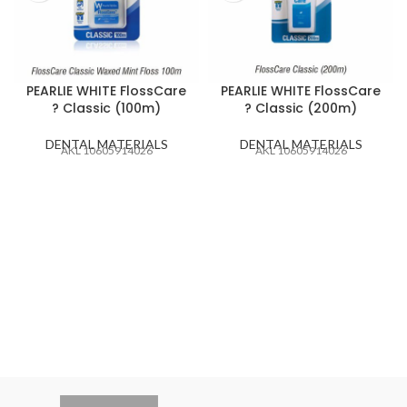
PEARLIE WHITE FlossCare
PEARLIE WHITE FlossCare
? Classic (100m)
? Classic (200m)
DENTAL MATERIALS
DENTAL MATERIALS
AKL 10605914026
AKL 10605914026