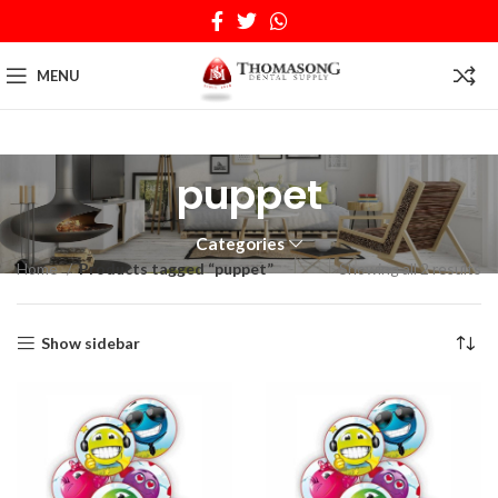
MENU
puppet
Categories
Home
Products tagged “puppet”
Showing all 2 results
Show sidebar