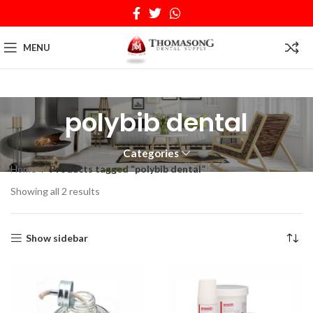
MENU
polybib dental
Categories
Home
Products tagged “polybib dental”
Showing all 2 results
Show sidebar