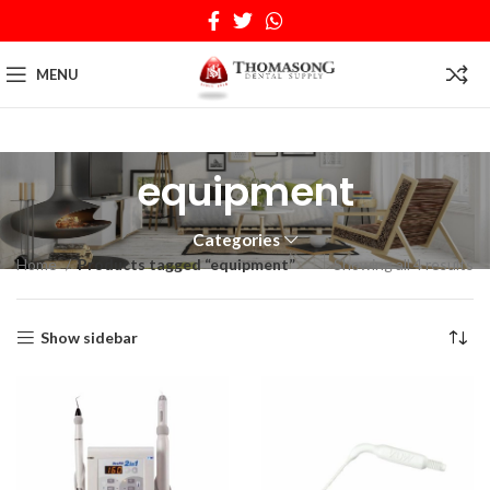
MENU
equipment
Categories
Home
Products tagged “equipment”
Showing all 4 results
Show sidebar