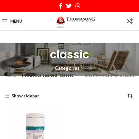
MENU
classic
Categories
Home
Products tagged “classic”
Showing the single result
Show sidebar